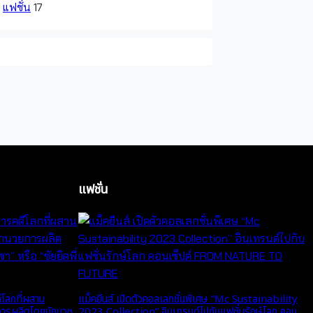
แฟชั่น
17
แฟชั่น
โลกที่ผสาน
แม็คยีนส์ เปิดตัวคอลเลกชั่นพิเศษ “Mc Sustainability
การผลิตโดยนักบวช
2023 Collection” อินเทรนด์ไปกับแฟชั่นรักษ์โลก คอน