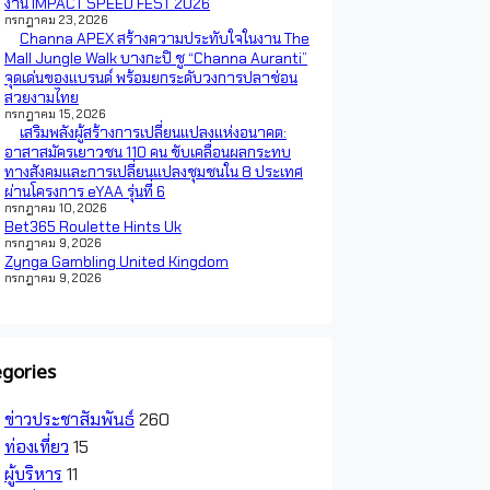
งาน IMPACT SPEED FEST 2026
กรกฎาคม 23, 2026
Channa APEX สร้างความประทับใจในงาน The
Mall Jungle Walk บางกะปิ ชู “Channa Auranti”
จุดเด่นของแบรนด์ พร้อมยกระดับวงการปลาช่อน
สวยงามไทย
กรกฎาคม 15, 2026
เสริมพลังผู้สร้างการเปลี่ยนแปลงแห่งอนาคต:
อาสาสมัครเยาวชน 110 คน ขับเคลื่อนผลกระทบ
ทางสังคมและการเปลี่ยนแปลงชุมชนใน 8 ประเทศ
ผ่านโครงการ eYAA รุ่นที่ 6
กรกฎาคม 10, 2026
Bet365 Roulette Hints Uk
กรกฎาคม 9, 2026
Zynga Gambling United Kingdom
กรกฎาคม 9, 2026
gories
ข่าวประชาสัมพันธ์
260
ท่องเที่ยว
15
ผู้บริหาร
11