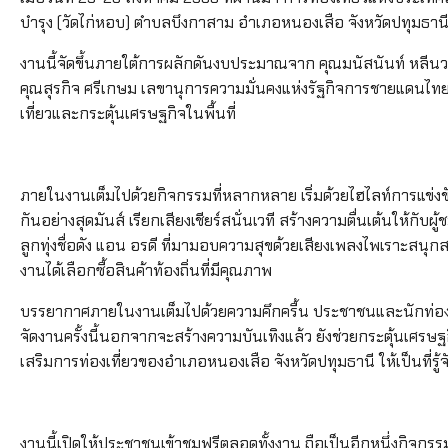
บำรุง (วัดไก่หอบ) ตำบลบึงกาสาม อำเภอหนองเสือ จังหวัดปทุมธานี 
​งานนี้จัดขึ้นภายใต้การผลักดันงบประมาณจาก คุณมนัสนันท์ หลีนว
คุณสุรกิจ ศรีเกษม เลขานุการความมั่นคงแห่งรัฐกิจการชายแดนไทย 
เที่ยวและกระตุ้นเศรษฐกิจในพื้นที่
​ภายในงานเต็มไปด้วยกิจกรรมที่หลากหลาย เริ่มด้วยไฮไลท์การแข่งขัน
กันอย่างสุดมันส์ เรียกเสียงเชียร์สนั่นเวที สร้างความตื่นเต้นให้
ลูกทุ่งชื่อดัง แอน อรดี ที่มามอบความสุขด้วยเสียงเพลงไพเราะสนุกสน
งานได้เลือกซื้อสินค้าท้องถิ่นที่มีคุณภาพ
​บรรยากาศภายในงานเต็มไปด้วยความคึกครื้น ประชาชนและนักท่องเท
จัดงานครั้งนี้นอกจากจะสร้างความบันเทิงแล้ว ยังช่วยกระตุ้นเศรษ
เสริมการท่องเที่ยวของอำเภอหนองเสือ จังหวัดปทุมธานี ให้เป็นที่รู้
งานนี้เปิดให้ประชาชนเข้าชมฟรีตลอดทั้งงาน ถือเป็นอีกหนึ่งกิจ