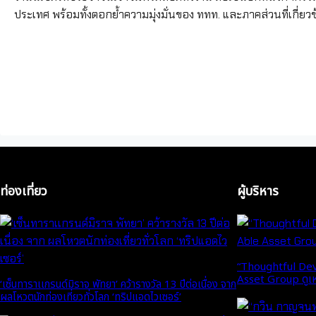
ประเทศ พร้อมทั้งตอกย้ำความมุ่งมั่นของ ททท. และภาคส่วนที่เกี่ยวข
ท่องเที่ยว
ผู้บริหาร
“Thoughtful Deve
Asset Group ดูเหนื
‘เซ็นทาราเเกรนด์มิราจ พัทยา’ คว้ารางวัล 13 ปีต่อเนื่อง จาก
ผลโหวตนักท่องเที่ยวทั่วโลก ‘ทริปแอดไวเซอร์’