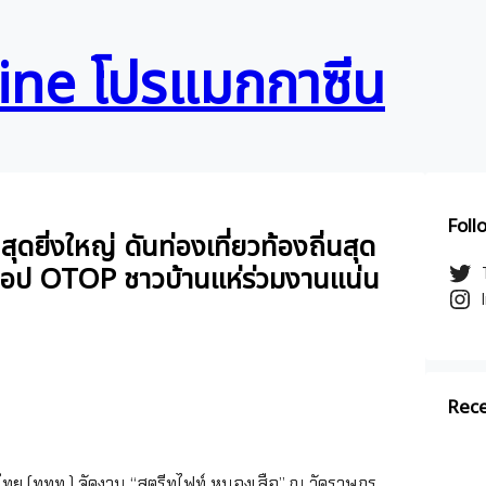
ne โปรแมกกาซีน
Foll
ดยิ่งใหญ่ ดันท่องเที่ยวท้องถิ่นสุด
่ง-ช้อป OTOP ชาวบ้านแห่ร่วมงานแน่น
Rece
ทศไทย (ททท.) จัดงาน “สตรีทไฟท์ หนองเสือ” ณ วัดราษฎร