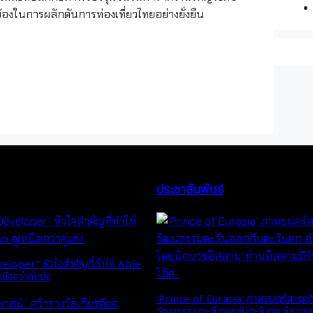
้องในการผลักดันการท่องเที่ยวไทยอย่างยั่งยืน
ประชาสัมพันธ์
loper” หัวใจสำคัญที่ทำให้ Able
อกว่าคู่แข่ง
‘Prince of Eurasia’ ภาพยนตร์สารคดี
วัฒนธรรมตะวันออกกับตะวันตก อำนวย