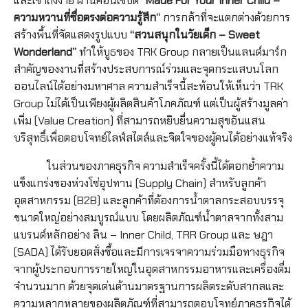
และเข้าถึงง่าย ผ่านคอนเซ็ปต์
“
Made For Your Inner Child –
ความหวานที่ซื่อตรงต่อความรู้สึก”
การกล้าที่จะแตกต่างด้วยการ
สร้างพื้นที่จัดแสดงรูปแบบ
“สวนสนุกในวัยเด็ก
– Sweet
Wonderland”
ทำให้บูธของ TRK Group กลายเป็นแลนด์มาร์ก
สำคัญของงานที่สร้างประสบการณ์ร่วมและจุดกระแสบนโลก
ออนไลน์ได้อย่างมหาศาล ความสำเร็จนี้สะท้อนให้เห็นว่า TRK
Group ไม่ได้เป็นเพียงผู้ผลิตสินค้าโภคภัณฑ์ แต่เป็นผู้สร้างมูลค่า
เพิ่ม (Value Creation) ที่สามารถหยิบยื่นความสุขอันแสน
บริสุทธิ์เพื่อตอบโจทย์ไลฟ์สไตล์และจิตใจของผู้คนได้อย่างแท้จริง
ในส่วนของภาคธุรกิจ ความสำเร็จครั้งนี้ได้ตอกย้ำความ
แข็งแกร่งของห่วงโซ่อุปทาน (Supply Chain) สำหรับลูกค้า
อุตสาหกรรม (B2B) และลูกค้าที่ต้องการน้ำตาลกระสอบบรรจุ
ขนาดใหญ่อย่างสมบูรณ์แบบ โดยผลิตภัณฑ์น้ำตาลจากทั้งสาม
แบรนด์หลักอย่าง ลิน – Inner Child, TRR Group และ ษฎา
(SADA) ได้รับยอดสั่งซื้อและมีการเจรจาความร่วมมือทางธุรกิจ
จากผู้ประกอบการรายใหญ่ในอุตสาหกรรมอาหารและเครื่องดื่ม
จำนวนมาก ด้วยจุดเด่นด้านมาตรฐานการผลิตระดับสากลและ
ความหลากหลายของผลิตภัณฑ์ที่สามารถตอบโจทย์ภาคธุรกิจได้