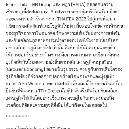
Inner Child, TRR Group และ ษฎา (SADA) ตลอดจนความ
เชี่ยวชาญที่สะสมมากว่า 8 ทศวรรษ ทางกลุ่มบริษัทพร้อมที่จะ
ต่อยอดความสำเร็จจากงาน THAIFEX 2026 ไปสู่การพัฒนา
นวัตกรรมผลิตภัณฑ์และโซลูชันใหม่ๆ เพื่อตอบโจทย์ความท้าทาย
ของธุรกิจอาหารในอนาคต รักษาความได้เปรียบทางการแข่งขัน
และขับเคลื่อนอุตสาหกรรมน้ำตาลของไทยให้ผงาดบนเวทีโลก
อย่างเต็มภาคภูมิ มากไปกว่านั้น สิ่งที่ทำให้นักลงทุนและคู่ค้า
ให้การยอมรับอย่างกว้างขวาง คือการผสานความแข็งแกร่งทาง
ธุรกิจเข้ากับโมเดลความยั่งยืนตามหลักเศรษฐกิจหมุนเวียน
(Circular Economy) อย่างเป็นรูปธรรม ควบคู่กับการเติบโตของ
ธุรกิจสีเขียวที่ช่วยลดการปล่อยก๊าซเรือนกระจกและมุ่งสู่เป้า
หมาย Zero Waste ภาพความสำเร็จทั้งหมดนี้จึงกลายเป็นเครื่อง
ยืนยันที่ชัดเจนว่า TRK Group คือผู้นำตัวจริงที่พร้อมขับเคลื่อน
เศรษฐกิจให้เติบโตอย่างแข็งแกร่ง ควบคู่ไปกับการส่งมอบสิ่ง
แวดล้อมที่ดีและความสุขที่ยั่งยืนให้แก่สังคมไทยตลอดไป
****************
#กลุ่มไทยร่วมกำลาภ #TRKGroup