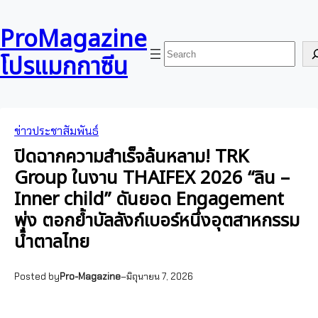
ข้าม
Skip
ไป
to
ProMagazine
ยัง
content
ค้นหา
โปรแมกกาซีน
เนื้อหา
ข่าวประชาสัมพันธ์
ปิดฉากความสำเร็จล้นหลาม! TRK
Group ในงาน THAIFEX 2026 “ลิน –
Inner child” ดันยอด Engagement
พุ่ง ตอกย้ำบัลลังก์เบอร์หนึ่งอุตสาหกรรม
น้ำตาลไทย
Posted by
Pro-Magazine
–
มิถุนายน 7, 2026