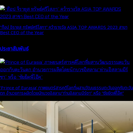
“ท๊อป จิรายุส ทรัพย์ศรีโสภา” คว้ารางวัล ASIA TOP AWARDS 2023 สาขา
Best CEO of the Year
ประชาสัมพันธ์
‘Prince of Eurasia’ ภาพยนตร์สารคดีโลกที่ผสานวัฒนธรรมตะวันออกกับตะวัน
ตก อำนวยการผลิตโดยนักบวชอิสลาม“ท่านอิสลามมีร์ซา” หรือ “ซัยยิดพี่โอ๊ค”