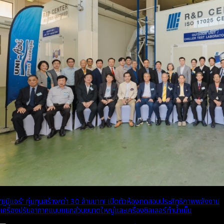
‘ยูนิแอร์’ ทุ่มทุนสร้างกว่า 30 ล้านบาท! เปิดตัวห้องทดสอบประสิทธิภาพพลังงาน
เครื่องปรับอากาศแบบแยกส่วนขนาดใหญ่และเครื่องชิลเลอร์ทำน้ำเย็น