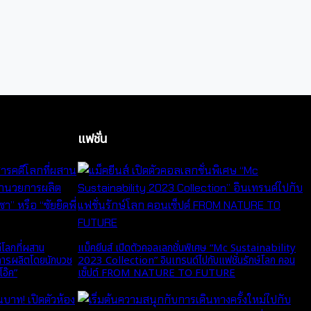
แฟชั่น
โลกที่ผสาน
แม็คยีนส์ เปิดตัวคอลเลกชั่นพิเศษ “Mc Sustainability
การผลิตโดยนักบวช
2023 Collection” อินเทรนด์ไปกับแฟชั่นรักษ์โลก คอน
โอ๊ค”
เซ็ปต์ FROM NATURE TO FUTURE