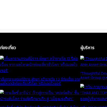
ท่องเที่ยว
ผู้บริหาร
“Thoughtful Deve
Asset Group ดูเหนื
‘เซ็นทาราเเกรนด์มิราจ พัทยา’ คว้ารางวัล 13 ปีต่อเนื่อง จาก
ผลโหวตนักท่องเที่ยวทั่วโลก ‘ทริปแอดไวเซอร์’