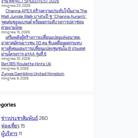
งาน IMPACT SPEED FEST 2026
กรกฎาคม 23, 2026
Channa APEX สร้างความประทับใจในงาน The
Mall Jungle Walk บางกะปิ ชู “Channa Auranti”
จุดเด่นของแบรนด์ พร้อมยกระดับวงการปลาช่อน
สวยงามไทย
กรกฎาคม 15, 2026
เสริมพลังผู้สร้างการเปลี่ยนแปลงแห่งอนาคต:
อาสาสมัครเยาวชน 110 คน ขับเคลื่อนผลกระทบ
ทางสังคมและการเปลี่ยนแปลงชุมชนใน 8 ประเทศ
ผ่านโครงการ eYAA รุ่นที่ 6
กรกฎาคม 10, 2026
Bet365 Roulette Hints Uk
กรกฎาคม 9, 2026
Zynga Gambling United Kingdom
กรกฎาคม 9, 2026
gories
ข่าวประชาสัมพันธ์
260
ท่องเที่ยว
15
ผู้บริหาร
11