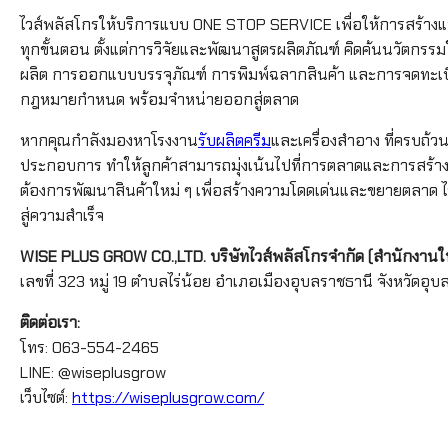
ไวส์พลัสโกรให้บริการแบบ ONE STOP SERVICE เพื่อให้การสร้างแ
ทุกขั้นตอน ตั้งแต่การวิจัยและพัฒนาสูตรผลิตภัณฑ์ คิดค้นนวัตกร
ผลิต การออกแบบบรรจุภัณฑ์ การพิมพ์ฉลากสินค้า และการจดทะเบียน
กฎหมายกำหนด พร้อมจำหน่ายออกสู่ตลาด
หากคุณกำลังมองหาโรงงาน
รับผลิตครีม
และเครื่องสำอาง ที่ครบถ้
ประกอบการ ทำให้ลูกค้าสามารถมุ่งเน้นไปที่การตลาดและการสร้างแบรนด์
ต้องการพัฒนาสินค้าใหม่ ๆ เพื่อสร้างความโดดเด่นและขยายตลาด ไ
สู่ความสำเร็จ
WISE PLUS GROW CO.,LTD. บริษัทไวส์พลัสโกรจำกัด (สำนักงานใ
เลขที่ 323 หมู่ 19 ตำบลไร่น้อย อำเภอเมืองอุบลราชธานี จังหวัดอ
ติดต่อเรา:
โทร: 063-554-2465
LINE: @wiseplusgrow
เว็บไซต์:
https://wiseplusgrow.com/