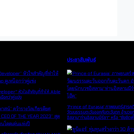
ประชาสัมพันธ์
loper” หัวใจสำคัญที่ทำให้ Able
อกว่าคู่แข่ง
‘Prince of Eurasia’ ภาพยนตร์สารคดี
วัฒนธรรมตะวันออกกับตะวันตก อำนวย
อิสลาม“ท่านอิสลามมีร์ซา” หรือ “ซัยยิดพี่